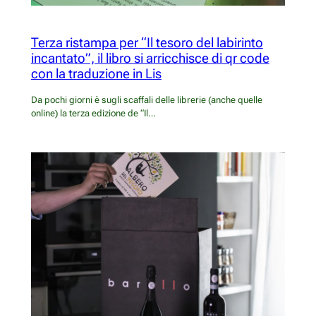
Terza ristampa per “Il tesoro del labirinto
incantato”, il libro si arricchisce di qr code
con la traduzione in Lis
Da pochi giorni è sugli scaffali delle librerie (anche quelle
online) la terza edizione de “Il…