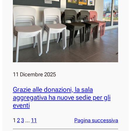
11 Dicembre 2025
Grazie alle donazioni, la sala
aggregativa ha nuove sedie per gli
eventi
1
2
3
…
11
Pagina successiva