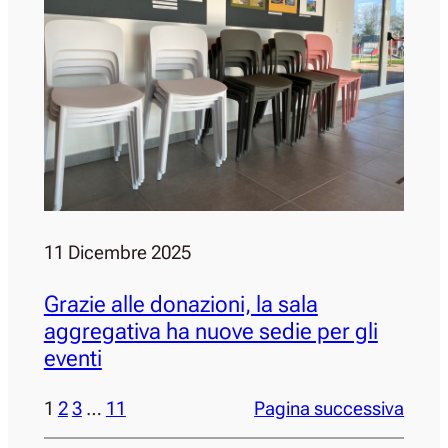
11 Dicembre 2025
Grazie alle donazioni, la sala
aggregativa ha nuove sedie per gli
eventi
1
2
3
…
11
Pagina successiva