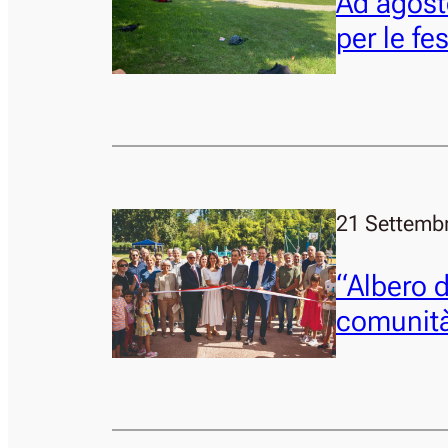
Ad agosto
per le fe
21 Settemb
“Albero d
comunità,