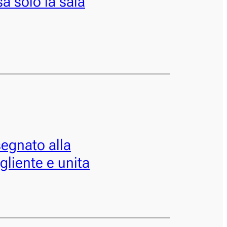
a solo la sala
segnato alla
gliente e unita