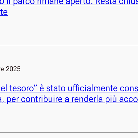
 il parco rimane aperto. Resta chius
ste
re 2025
el tesoro” è stato ufficialmente con
 per contribuire a renderla più acco