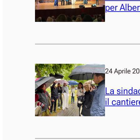
per Albe
24 Aprile 2
La sindac
il cantie