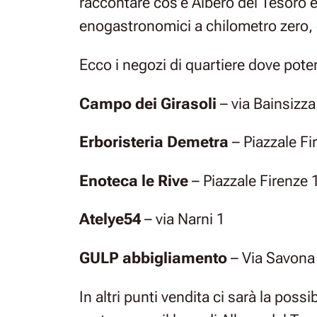
raccontare cos’è Albero del Tesoro e
enogastronomici a chilometro zero, do
Ecco i negozi di quartiere dove poter
Campo dei Girasoli
– via Bainsizza
Erboristeria Demetra
– Piazzale Fi
Enoteca le Rive
– Piazzale Firenze 
Atelye54
– via Narni 1
GULP abbigliamento
– Via Savona
In altri punti vendita ci sarà la possi