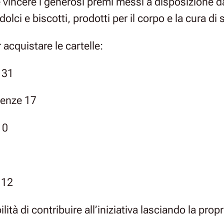
 vincere i generosi premi messi a disposizione d
lci e biscotti, prodotti per il corpo e la cura d
 acquistare le cartelle:
 31
renze 17
10
 12
bilità di contribuire all’iniziativa lasciando la pr