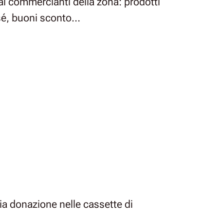
ai commercianti della zona: prodotti
i sé, buoni sconto…
opria donazione nelle cassette di