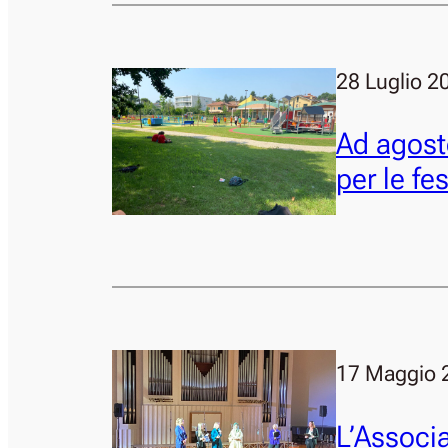
28 Luglio 2
Ad agosto
per le fe
17 Maggio 
L’Associ