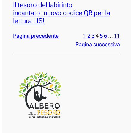
Il tesoro del labirinto
incantato: nuovo codice QR per la
lettura LIS!
Pagina precedente
1
2
3
4
5
6
…
11
Pagina successiva
DEL