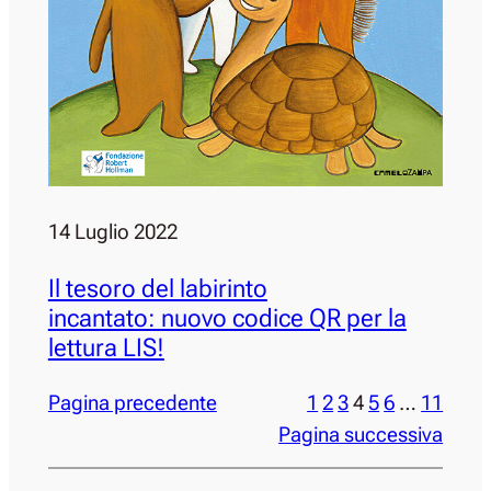
14 Luglio 2022
Il tesoro del labirinto
incantato: nuovo codice QR per la
lettura LIS!
Pagina precedente
1
2
3
4
5
6
…
11
Pagina successiva