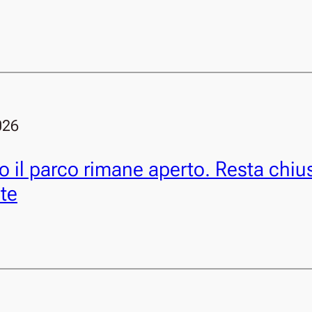
026
 il parco rimane aperto. Resta chius
ste