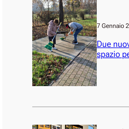
7 Gennaio 
Due nuov
spazio pe